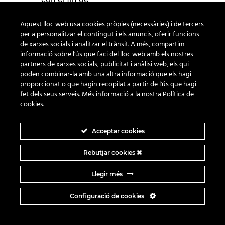
limitar su futuro
tratamiento, para
Aquest lloc web usa cookies pròpies (necessàries) i de tercers
el ejercicio o la
per a personalitzar el contingut i els anuncis, oferir funcions
defensa de
de xarxes socials i analitzar el trànsit. A més, compartim
informació sobre l'ús que faci del lloc web amb els nostres
reclamaciones.
partners de xarxes socials, publicitat i anàlisi web, els qui
Portabilidad de
poden combinar-la amb una altra informació que els hagi
los datos
:
proporcionat o que hagin recopilat a partir de l'ús que hagi
facilitación de
fet dels seus serveis. Més informació a la nostra
Política de
los datos objeto
cookies
.
de tratamiento al
interesado, para
que éste pueda
Acceptar cookies
transmitir a otro
responsable, sin
Rebutjar cookies
impedimentos.
Llegir més
Derecho a no
ser objeto de
Configuració de cookies
decisiones
individuales
automatizadas