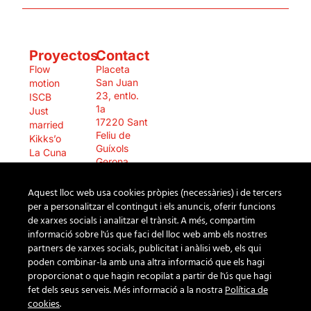
Proyectos
Contact
Flow
Placeta
San Juan
motion
23, entlo.
ISCB
1a
Just
17220 Sant
married
Feliu de
Kikks’o
Guíxols
La Cuna
Gerona
Land
Spain
Marconia
(+34) 972
Aquest lloc web usa cookies pròpies (necessàries) i de tercers
Sinoptia
822 503
per a personalitzar el contingut i els anuncis, oferir funcions
Spinta
info@dosis.studio
de xarxes socials i analitzar el trànsit. A més, compartim
Thyssen
informació sobre l'ús que faci del lloc web amb els nostres
Virgite
partners de xarxes socials, publicitat i anàlisi web, els qui
Vivir en
poden combinar-la amb una altra informació que els hagi
democracia
proporcionat o que hagin recopilat a partir de l'ús que hagi
fet dels seus serveis. Més informació a la nostra
Política de
cookies
.